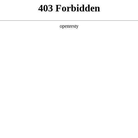
视频
95
全新赏金女王模拟器L8正式发布
赏金
辆
2026年07月01日
202