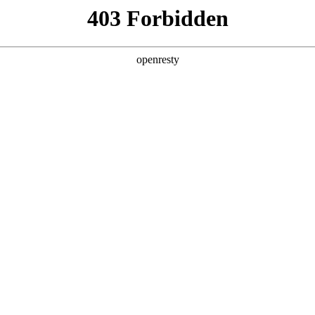
赏金女王模拟器L6用车须知
1.整车质保
赏金女王模拟器L6的三包有效期、整车质保期和自费更换零件质保期
赏金女王模拟器汽车将对车辆出现的质量问题进行免费维修，详细信息
内容。